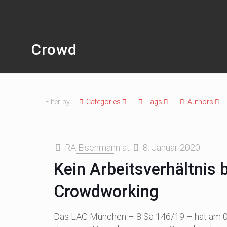
Crowd
Filter by
Categories
Tags
Authors
RA Eisenmann
at
8. Januar 2020
Kein Arbeitsverhältnis 
Crowdworking
Das LAG München – 8 Sa 146/19 – hat am 0