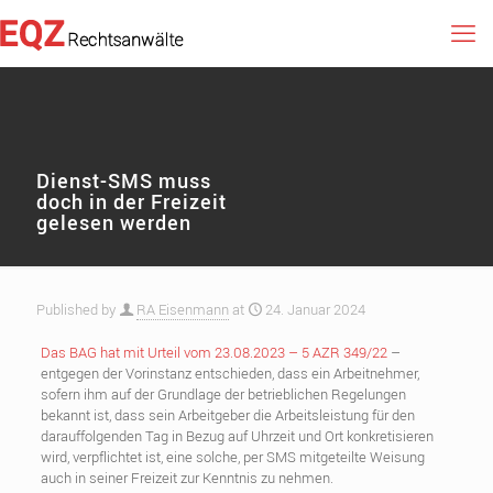
Dienst-SMS muss
doch in der Freizeit
gelesen werden
Published by
RA Eisenmann
at
24. Januar 2024
Das BAG hat mit Urteil vom 23.08.2023 – 5 AZR 349/22
–
entgegen der Vorinstanz entschieden, dass ein Arbeitnehmer,
sofern ihm auf der Grundlage der betrieblichen Regelungen
bekannt ist, dass sein Arbeitgeber die Arbeitsleistung für den
darauffolgenden Tag in Bezug auf Uhrzeit und Ort konkretisieren
wird, verpflichtet ist, eine solche, per SMS mitgeteilte Weisung
auch in seiner Freizeit zur Kenntnis zu nehmen.