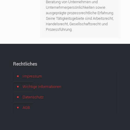
Beratung von Unternehmen und
Unternehmerpersönlichkeiten sowie
ausgeprägte prozessrechtliche Erfahrung.
Seine Tätigkeitsgebiete sind Arbeitsrecht,
Handelsrecht, Gesellschaftsrecht und
Prozessführung.
Rechtliches
Impressum
Wichtige Informationen
Datenschutz
AGB