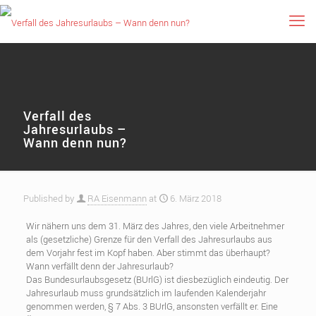
Verfall des
Jahresurlaubs –
Wann denn nun?
Published by
RA Eisenmann
at
6. März 2018
Wir nähern uns dem 31. März des Jahres, den viele Arbeitnehmer
als (gesetzliche) Grenze für den Verfall des Jahresurlaubs aus
dem Vorjahr fest im Kopf haben. Aber stimmt das überhaupt?
Wann verfällt denn der Jahresurlaub?
Das Bundesurlaubsgesetz (BUrlG) ist diesbezüglich eindeutig. Der
Jahresurlaub muss grundsätzlich im laufenden Kalenderjahr
genommen werden, § 7 Abs. 3 BUrlG, ansonsten verfällt er. Eine