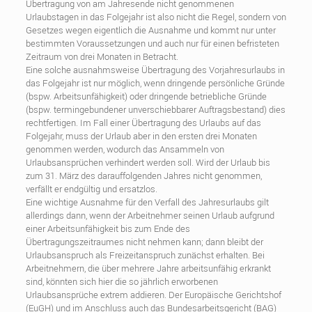
Übertragung von am Jahresende nicht genommenen
Urlaubstagen in das Folgejahr ist also nicht die Regel, sondern von
Gesetzes wegen eigentlich die Ausnahme und kommt nur unter
bestimmten Voraussetzungen und auch nur für einen befristeten
Zeitraum von drei Monaten in Betracht.
Eine solche ausnahmsweise Übertragung des Vorjahresurlaubs in
das Folgejahr ist nur möglich, wenn dringende persönliche Gründe
(bspw. Arbeitsunfähigkeit) oder dringende betriebliche Gründe
(bspw. termingebundener unverschiebbarer Auftragsbestand) dies
rechtfertigen. Im Fall einer Übertragung des Urlaubs auf das
Folgejahr, muss der Urlaub aber in den ersten drei Monaten
genommen werden, wodurch das Ansammeln von
Urlaubsansprüchen verhindert werden soll. Wird der Urlaub bis
zum 31. März des darauffolgenden Jahres nicht genommen,
verfällt er endgültig und ersatzlos.
Eine wichtige Ausnahme für den Verfall des Jahresurlaubs gilt
allerdings dann, wenn der Arbeitnehmer seinen Urlaub aufgrund
einer Arbeitsunfähigkeit bis zum Ende des
Übertragungszeitraumes nicht nehmen kann; dann bleibt der
Urlaubsanspruch als Freizeitanspruch zunächst erhalten. Bei
Arbeitnehmern, die über mehrere Jahre arbeitsunfähig erkrankt
sind, könnten sich hier die so jährlich erworbenen
Urlaubsansprüche extrem addieren. Der Europäische Gerichtshof
(EuGH) und im Anschluss auch das Bundesarbeitsgericht (BAG)