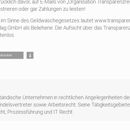
klich davor, auf E-Mails von „Organisation Transparenzregis
strieren oder gar Zahlungen zu leisten!
ers im Sinne des Geldwäschegesetzes lautet www.transparen
rlag GmbH als Beliehene. Die Aufsicht über das Transpare
tenlos.
drucken
ändische Unternehmen in rechtlichen Angelegenheiten des tä
delsvertreter sowie Arbeitsrecht. Seine Tätigkeitsgebiete
cht, Prozessführung und IT Recht.