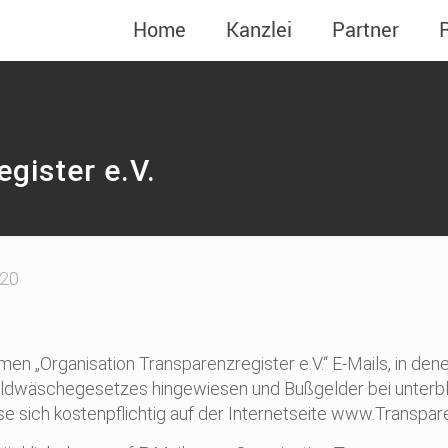
Home
Kanzlei
Partner
gister e.V.
020
 „Organisation Transparenzregister e.V.“ E-Mails, in dene
eldwäschegesetzes hingewiesen und Bußgelder bei unterbl
e sich kostenpflichtig auf der Internetseite www.Transpar