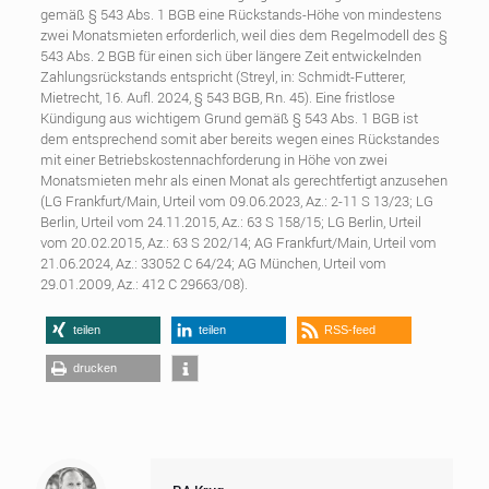
gemäß § 543 Abs. 1 BGB eine Rückstands-Höhe von mindestens
zwei Monatsmieten erforderlich, weil dies dem Regelmodell des §
543 Abs. 2 BGB für einen sich über längere Zeit entwickelnden
Zahlungsrückstands entspricht (Streyl, in: Schmidt-Futterer,
Mietrecht, 16. Aufl. 2024, § 543 BGB, Rn. 45). Eine fristlose
Kündigung aus wichtigem Grund gemäß § 543 Abs. 1 BGB ist
dem entsprechend somit aber bereits wegen eines Rückstandes
mit einer Betriebskostennachforderung in Höhe von zwei
Monatsmieten mehr als einen Monat als gerechtfertigt anzusehen
(LG Frankfurt/Main, Urteil vom 09.06.2023, Az.: 2-11 S 13/23; LG
Berlin, Urteil vom 24.11.2015, Az.: 63 S 158/15; LG Berlin, Urteil
vom 20.02.2015, Az.: 63 S 202/14; AG Frankfurt/Main, Urteil vom
21.06.2024, Az.: 33052 C 64/24; AG München, Urteil vom
29.01.2009, Az.: 412 C 29663/08).
teilen
teilen
RSS-feed
drucken