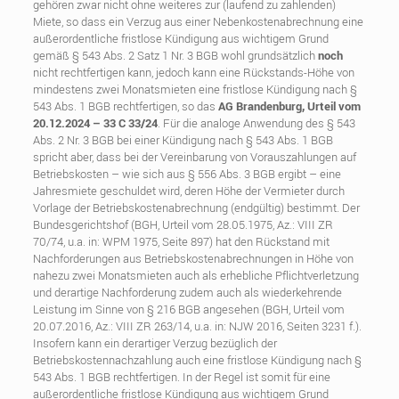
gehören zwar nicht ohne weiteres zur (laufend zu zahlenden)
Miete, so dass ein Verzug aus einer Nebenkostenabrechnung eine
außerordentliche fristlose Kündigung aus wichtigem Grund
gemäß § 543 Abs. 2 Satz 1 Nr. 3 BGB wohl grundsätzlich
noch
nicht rechtfertigen kann, jedoch kann eine Rückstands-Höhe von
mindestens zwei Monatsmieten eine fristlose Kündigung nach §
543 Abs. 1 BGB rechtfertigen, so das
AG Brandenburg, Urteil vom
20.12.2024 – 33 C 33/24
. Für die analoge Anwendung des § 543
Abs. 2 Nr. 3 BGB bei einer Kündigung nach § 543 Abs. 1 BGB
spricht aber, dass bei der Vereinbarung von Vorauszahlungen auf
Betriebskosten – wie sich aus § 556 Abs. 3 BGB ergibt – eine
Jahresmiete geschuldet wird, deren Höhe der Vermieter durch
Vorlage der Betriebskostenabrechnung (endgültig) bestimmt. Der
Bundesgerichtshof (BGH, Urteil vom 28.05.1975, Az.: VIII ZR
70/74, u.a. in: WPM 1975, Seite 897) hat den Rückstand mit
Nachforderungen aus Betriebskostenabrechnungen in Höhe von
nahezu zwei Monatsmieten auch als erhebliche Pflichtverletzung
und derartige Nachforderung zudem auch als wiederkehrende
Leistung im Sinne von § 216 BGB angesehen (BGH, Urteil vom
20.07.2016, Az.: VIII ZR 263/14, u.a. in: NJW 2016, Seiten 3231 f.).
Insofern kann ein derartiger Verzug bezüglich der
Betriebskostennachzahlung auch eine fristlose Kündigung nach §
543 Abs. 1 BGB rechtfertigen. In der Regel ist somit für eine
außerordentliche fristlose Kündigung aus wichtigem Grund