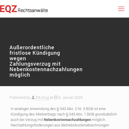
Außerordentliche
fristlose Kündigung
wegen
Zahlungsverzug mit
Nebenkostennachzahlungen
möglich
Published by
RA Krug
at
8. Januar 2025
In analoger Anwendung des § 543 Abs. 2 Nr. 3 BGB ist eine
Kündigung des Mietvertrags nach § 543 Abs. 1 BGB grundsätzlich
auch bei Verzug mit
Nebenkostennachzahlungen
möglich.
Nachzahlungsforderungen aus Betriebskostenabrechnungen