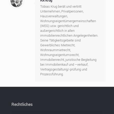
RA Krug
Tobias Krug berät und vertritt
Unternehmen, Privatpersonen,
Hausverwaltungen,
Wohnungseigentümergemeinschaften
(WEG) usw. gerichtlich und
außergerichtlich in allen
immobilienrechtlichen Angelegenheiten.
Seine Tätigkeitsgebiete sind
Gewerbliches Mietrecht,
Wohnraummietrecht,
Wohnungseigentumsrecht,
Immobilienrecht, juristische Begleitung
bei Immobilienkauf und –verkauf,
Vertragsgestaltung/-prüfung und
Prozessführung.
Rechtliches