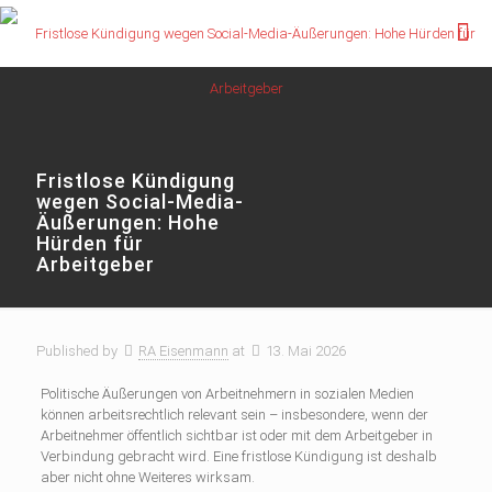
Fristlose Kündigung
wegen Social-Media-
Äußerungen: Hohe
Hürden für
Arbeitgeber
Published by
RA Eisenmann
at
13. Mai 2026
Politische Äußerungen von Arbeitnehmern in sozialen Medien
können arbeitsrechtlich relevant sein – insbesondere, wenn der
Arbeitnehmer öffentlich sichtbar ist oder mit dem Arbeitgeber in
Verbindung gebracht wird. Eine fristlose Kündigung ist deshalb
aber nicht ohne Weiteres wirksam.