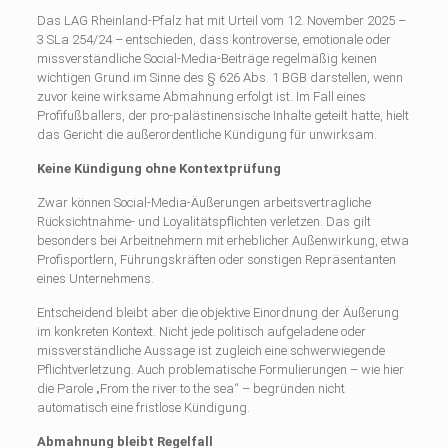
Das LAG Rheinland-Pfalz hat mit Urteil vom 12. November 2025 –
3 SLa 254/24 – entschieden, dass kontroverse, emotionale oder
missverständliche Social-Media-Beiträge regelmäßig keinen
wichtigen Grund im Sinne des § 626 Abs. 1 BGB darstellen, wenn
zuvor keine wirksame Abmahnung erfolgt ist. Im Fall eines
Profifußballers, der pro-palästinensische Inhalte geteilt hatte, hielt
das Gericht die außerordentliche Kündigung für unwirksam.
Keine Kündigung ohne Kontextprüfung
Zwar können Social-Media-Äußerungen arbeitsvertragliche
Rücksichtnahme- und Loyalitätspflichten verletzen. Das gilt
besonders bei Arbeitnehmern mit erheblicher Außenwirkung, etwa
Profisportlern, Führungskräften oder sonstigen Repräsentanten
eines Unternehmens.
Entscheidend bleibt aber die objektive Einordnung der Äußerung
im konkreten Kontext. Nicht jede politisch aufgeladene oder
missverständliche Aussage ist zugleich eine schwerwiegende
Pflichtverletzung. Auch problematische Formulierungen – wie hier
die Parole „From the river to the sea“ – begründen nicht
automatisch eine fristlose Kündigung.
Abmahnung bleibt Regelfall